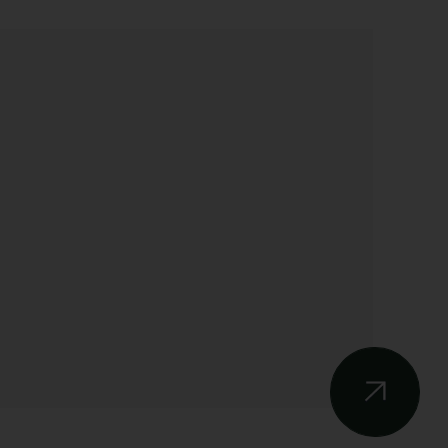
РАСТИТЕЛЬНЫЙ КОЛЛАГЕН
С ВИТАМИНОМ Д
Заряд витаминов для здорового
иммунитета и крепких ногтей
Подробнее