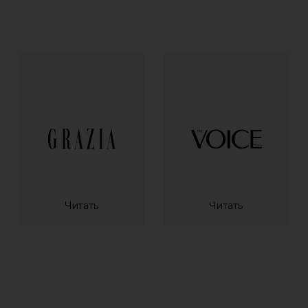
Политика обработки персональных данных
Политика конфиденциальности
ООО «СТИКСБОКС»
©
Все права защищены
ИНН 9714059246
ОРГН 1247700624236