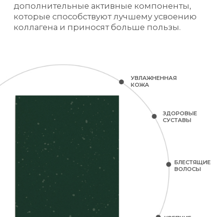
Укрепляет волосы и ногти
Лимонный вкус
Жидкий формат
Укрепляет кости
Вкус юдзу
Формат желе
Поддерживает здоровье кишечника