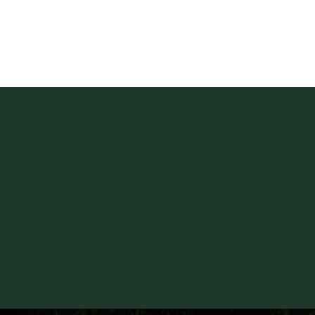
ООО «СТИКСБОКС»
©
Все права защищены
ИНН 9714059246
ОРГН 1247700624236