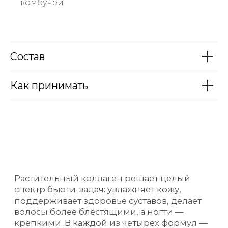
комбучей
спектр бьюти-задач: увлажняет кожу,
поддерживает здоровье суставов, делает
волосы более блестящими, а ногти —
крепкими. В каждой из четырех формул —
дополнительные активные компоненты,
которые способствуют лучшему усвоению
коллагена и приносят больше пользы.
Состав
Как принимать
УВЛАЖНЕННАЯ
КОЖА
ЗДОРОВЫЕ
СУСТАВЫ
БЛЕСТЯЩИЕ
ВОЛОСЫ
КРЕПКИЕ
НОГТИ