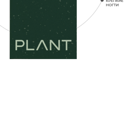
и баланс микрофлоры
Вкус красного винограда
Формат желе
Поддерживает баланс микрофлоры
и укрепляет иммунитет
Вкус питахайи и лайма
Растворимый порошок-шипучка